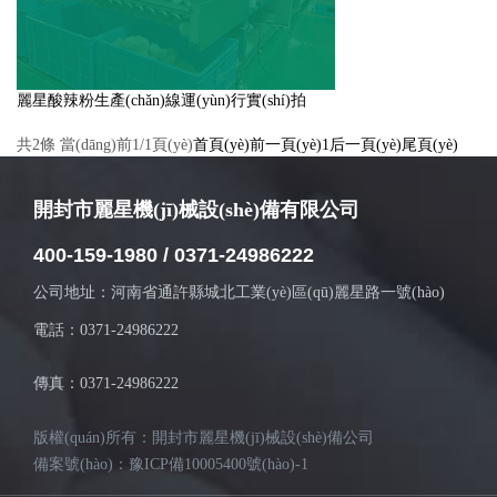
麗星酸辣粉生產(chǎn)線運(yùn)行實(shí)拍
共2條 當(dāng)前1/1頁(yè)
首頁(yè)
前一頁(yè)
1
后一頁(yè)
尾頁(yè)
開封市麗星機(jī)械設(shè)備有限公司
400-159-1980 / 0371-24986222
公司地址：河南省通許縣城北工業(yè)區(qū)麗星路一號(hào)
電話：0371-24986222
傳真：0371-24986222
版權(quán)所有：開封市麗星機(jī)械設(shè)備公司
備案號(hào)：
豫ICP備10005400號(hào)-1